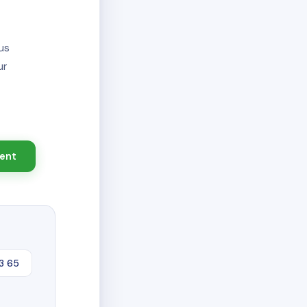
us
ur
ient
3 65